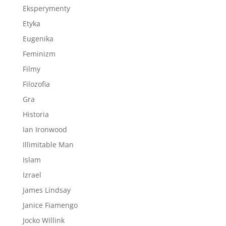
Eksperymenty
Etyka
Eugenika
Feminizm
Filmy
Filozofia
Gra
Historia
Ian Ironwood
Illimitable Man
Islam
Izrael
James Lindsay
Janice Fiamengo
Jocko Willink