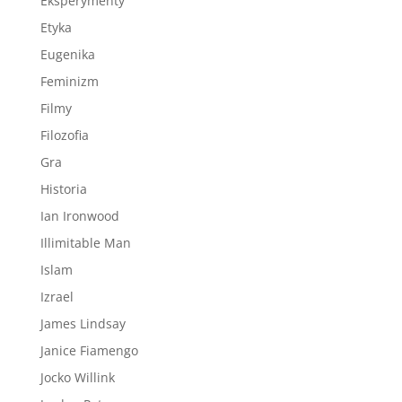
Eksperymenty
Etyka
Eugenika
Feminizm
Filmy
Filozofia
Gra
Historia
Ian Ironwood
Illimitable Man
Islam
Izrael
James Lindsay
Janice Fiamengo
Jocko Willink