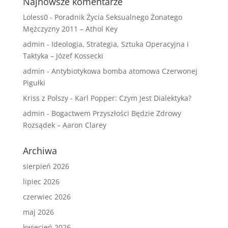
Najnowsze komentarze
Loless0
-
Poradnik Życia Seksualnego Żonatego
Mężczyzny 2011 – Athol Key
admin
-
Ideologia, Strategia, Sztuka Operacyjna i
Taktyka – Józef Kossecki
admin
-
Antybiotykowa bomba atomowa Czerwonej
Pigułki
Kriss z Polszy
-
Karl Popper: Czym Jest Dialektyka?
admin
-
Bogactwem Przyszłości Będzie Zdrowy
Rozsądek – Aaron Clarey
Archiwa
sierpień 2026
lipiec 2026
czerwiec 2026
maj 2026
kwiecień 2026