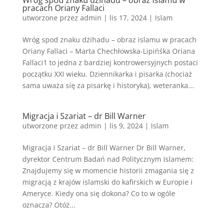
Wróg spod znaku dżihadu – obraz islamu w
pracach Oriany Fallaci
utworzone przez
admin
|
lis 17, 2024
|
Islam
Wróg spod znaku dżihadu – obraz islamu w pracach
Oriany Fallaci – Marta Chechłowska-Lipińśka Oriana
Fallaci1 to jedna z bardziej kontrowersyjnych postaci
początku XXI wieku. Dziennikarka i pisarka (chociaż
sama uważa się za pisarkę i historyka), weteranka...
Migracja i Szariat – dr Bill Warner
utworzone przez
admin
|
lis 9, 2024
|
Islam
Migracja i Szariat – dr Bill Warner Dr Bill Warner,
dyrektor Centrum Badań nad Politycznym Islamem:
Znajdujemy się w momencie historii zmagania się z
migracją z krajów islamski do kafirskich w Europie i
Ameryce. Kiedy ona się dokona? Co to w ogóle
oznacza? Otóż...