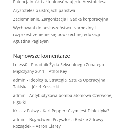
Potencjalność i aktualność w ujęciu Arystotelesa
Arystoteles o ustrojach państwa
Zaciemnianie, Żargonizacja i Gadka korporacyjna
Wychowani do posłuszeństwa. Narodziny i
rozprzestrzenienie się powszechnej edukacji –
Agustina Paglayan
Najnowsze komentarze
Loless0
-
Poradnik Życia Seksualnego Żonatego
Mężczyzny 2011 – Athol Key
admin
-
Ideologia, Strategia, Sztuka Operacyjna i
Taktyka – Józef Kossecki
admin
-
Antybiotykowa bomba atomowa Czerwonej
Pigułki
Kriss z Polszy
-
Karl Popper: Czym Jest Dialektyka?
admin
-
Bogactwem Przyszłości Będzie Zdrowy
Rozsądek – Aaron Clarey