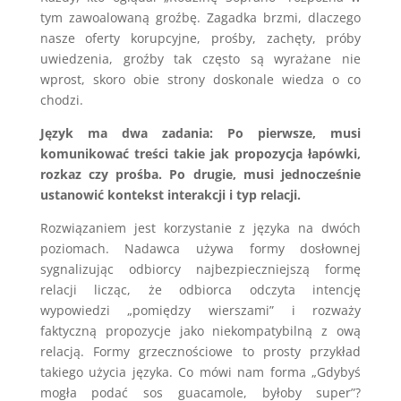
tym zawoalowaną groźbę. Zagadka brzmi, dlaczego
nasze oferty korupcyjne, prośby, zachęty, próby
uwiedzenia, groźby tak często są wyrażane nie
wprost, skoro obie strony doskonale wiedza o co
chodzi.
Język ma dwa zadania: Po pierwsze, musi
komunikować treści takie jak propozycja łapówki,
rozkaz czy prośba. Po drugie, musi jednocześnie
ustanowić kontekst interakcji i typ relacji.
Rozwiązaniem jest korzystanie z języka na dwóch
poziomach. Nadawca używa formy dosłownej
sygnalizując odbiorcy najbezpieczniejszą formę
relacji licząc, że odbiorca odczyta intencję
wypowiedzi „pomiędzy wierszami” i rozważy
faktyczną propozycje jako niekompatybilną z ową
relacją. Formy grzecznościowe to prosty przykład
takiego użycia języka. Co mówi nam forma „Gdybyś
mogła podać sos guacamole, byłoby super”?