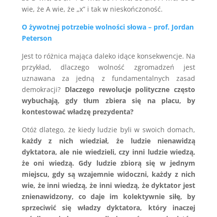
wie, że A wie, że „x” i tak w nieskończoność.
O żywotnej potrzebie wolności słowa – prof. Jordan
Peterson
Jest to różnica mająca daleko idące konsekwencje. Na
przykład, dlaczego wolność zgromadzeń jest
uznawana za jedną z fundamentalnych zasad
demokracji?
Dlaczego rewolucje polityczne często
wybuchają, gdy tłum zbiera się na placu, by
kontestować władzę prezydenta?
Otóż dlatego, że kiedy ludzie byli w swoich domach,
każdy z nich wiedział, że ludzie nienawidzą
dyktatora, ale nie wiedzieli, czy inni ludzie wiedzą,
że oni wiedzą.
Gdy ludzie zbiorą się w jednym
miejscu, gdy są wzajemnie widoczni,
każdy z nich
wie, że inni wiedzą, że inni wiedzą, że dyktator jest
znienawidzony,
co daje im kolektywnie siłę,
by
sprzeciwić się władzy dyktatora,
który inaczej