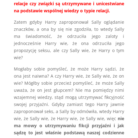
relacje czy związki są utrzymywane i unicestwiane
na podstawie wspólnej wiedzy o typie relacji.
Zatem gdyby Harry zaproponował Sally oglądanie
znaczków, a ona by się nie zgodziła, to wtedy Sally
ma świadomość, że odrzuciła jego zaloty i
jednocześnie Harry wie, że ona odrzuciła jego
propozycję seksu, ale czy Sally wie, że Harry o tym
wie?
Mogłaby sobie pomyśleć, że może Harry sądzi, że
ona jest naiwna? A czy Harry wie, że Sally wie, że on
wie? Mógłby sobie przecież pomyśleć, że może Sally
uważa, że on jest głupcem? Nie ma pomiędzy nimi
wzajemnej wiedzy, stąd mogą utrzymywać fikcyjność
swojej przyjaźni. Gdyby zamiast tego Harry jawnie
zaproponował seks, a Sally by odmówiła, wtedy Harry
wie, że Sally wie, że Harry wie, że Sally wie, więc
nie
ma mowy o utrzymywaniu fikcji przyjaźni i jak
sądzę to jest właśnie podstawą naszej codzienne