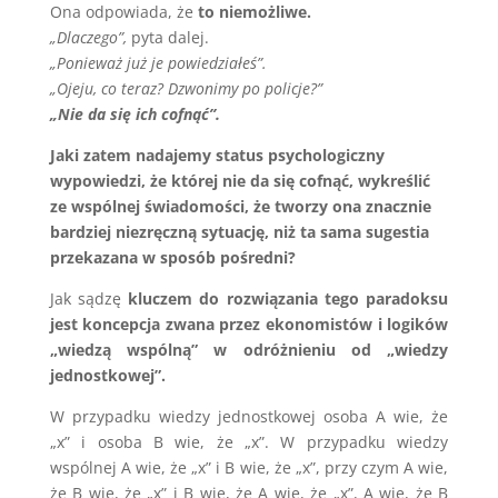
Ona odpowiada, że
to niemożliwe.
„Dlaczego”,
pyta dalej.
„Ponieważ już je powiedziałeś”.
„Ojeju, co teraz? Dzwonimy po policje?”
„Nie da się ich cofnąć”.
Jaki zatem nadajemy status psychologiczny
wypowiedzi, że której nie da się cofnąć, wykreślić
ze wspólnej świadomości, że tworzy ona znacznie
bardziej niezręczną sytuację, niż ta sama sugestia
przekazana w sposób pośredni?
Jak sądzę
kluczem do rozwiązania tego paradoksu
jest koncepcja zwana przez ekonomistów i logików
„wiedzą wspólną” w odróżnieniu od „wiedzy
jednostkowej”.
W przypadku wiedzy jednostkowej osoba A wie, że
„x” i osoba B wie, że „x”. W przypadku wiedzy
wspólnej A wie, że „x” i B wie, że „x”, przy czym A wie,
że B wie, że „x” i B wie, że A wie, że „x”, A wie, że B