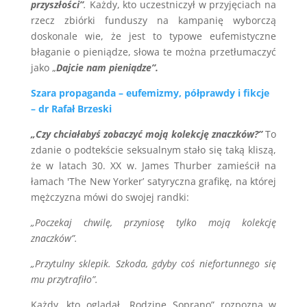
przyszłości”
.
Każdy, kto uczestniczył w przyjęciach na
rzecz zbiórki funduszy na kampanię wyborczą
doskonale wie, że jest to typowe eufemistyczne
błaganie o pieniądze, słowa te można przetłumaczyć
jako „
Dajcie nam pieniądze”.
Szara propaganda – eufemizmy, półprawdy i fikcje
– dr Rafał Brzeski
„Czy chciałabyś zobaczyć moją kolekcję znaczków?”
To
zdanie o podtekście seksualnym stało się taką kliszą,
że w latach 30. XX w. James Thurber zamieścił na
łamach 'The New Yorker’ satyryczna grafikę, na której
mężczyzna mówi do swojej randki:
„Poczekaj chwilę, przyniosę tylko moją kolekcję
znaczków”.
„Przytulny sklepik. Szkoda, gdyby coś niefortunnego się
mu przytrafiło”.
Każdy, kto oglądał „Rodzinę Soprano” rozpozna w