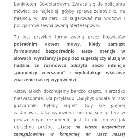
banknotem 50-dolarowym. Zwraca się do policjanta
mówiąc, że najlepiej, gdyby sprawę załatwić tu na
miejscu, w Brainerd, co sugerować ma widzowi i
policjantowi zawoalowaną ofertę łapówki.
To jest przykład formy zwaną przez lingwistów
pośrednim aktem mowy, kiedy zamiast
formułować bezpośrednio nasze intencje w
słowach, wyrażamy ją poprzez sugestię czy aluzję w
nadziei, że rozmówca odczyta nasze intencje
„pomiędzy wierszami” i wydedukuje właściwe
znaczenie naszej wypowiedzi.
Aktów takich dokonujemy bardzo często, nierzadko
nieświadomie. Dla przykładu: „Gdybyś podała mi sos
guacamole, byłoby super”. Gdy się głębiej
zastanowić, taka wypowiedź nie ma sensu, lecz w
powszechnym rozumieniu jest to nic innego jak
uprzejma prośba.
„Liczę na wasze przywódcze
zaangażowanie w kampanię na rzecz naszej