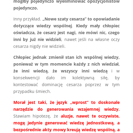
mógłby pojedynczo wyeliminować opozycjonistów
pojedynczo.
Inny przykład.
„Nowe szaty cesarza” to opowiadanie
dotyczące wiedzy wspólnej
.
Kiedy mały chłopiec
oświadcza, że cesarz jest nagi, nie mówi nic, czego
inni by już nie widzieli
, nawet jeśli na własne oczy
cesarza nigdy nie widzieli.
Chłopiec jednak zmienił stan ich wspólnej wiedzy,
ponieważ w tym momencie każdy z nich wiedział,
że inni wiedzą, że wszyscy inni wiedzą
i w
konsekwencji dało im kolektywną siłę, by
kontestować dominację cesarza poprzez w tym
przypadku śmiech.
Morał jest taki, że język „wprost” to doskonale
narzędzie do generowania wzajemnej wiedzy.
Stawiam hipotezę, że
aluzje, nawet te oczywiste,
mogę jedynie generować wiedzę jednostkową, a
bezpośrednie akty mowy kreują wiedzę wspólną, a