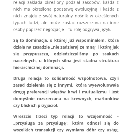
relacji zakłada określony podział zasobów, każda z
nich ma określoną podstawę ewolucyjną i każda z
nich znajduje swój naturalny nośnik w określonych
typach ludzi, ale może zostać rozszerzona na inne
osoby poprzez negocjacje – tu rolę odgrywa język.
Są to dominacja, o której już wspominałem, która
działa na zasadzie „nie zadzieraj ze mną” i którą jak
się przypuszcza, odziedziczyliśmy po ssakach
naczelnych, u których silna jest stadna struktura
hierarchicznej dominacji.
Druga relacja to solidarność wspólnotowa, czyli
zasad dzielenia się z innymi, która wyewoluowała
drogą preferencji więzów krwi i mutualizmu i jest
domyślnie rozszerzana na krewnych, małżonków
czy bliskich przyjaciół.
Wreszcie trzeci typ relacji to wzajemność –
„przysługa za przysługę”, która odnosi się do
wszelkich transakcji czy wymiany dóbr czy usług,