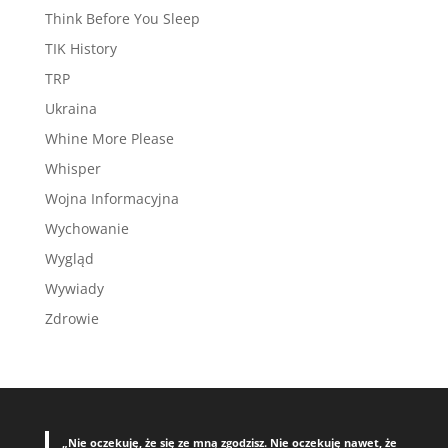
Think Before You Sleep
TIK History
TRP
Ukraina
Whine More Please
Whisper
Wojna Informacyjna
Wychowanie
Wygląd
Wywiady
Zdrowie
„Nie oczekuję, że się ze mną zgodzisz. Nie oczekuję nawet, że