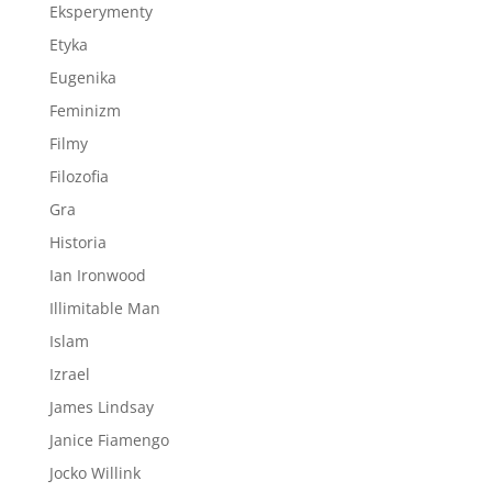
Eksperymenty
Etyka
Eugenika
Feminizm
Filmy
Filozofia
Gra
Historia
Ian Ironwood
Illimitable Man
Islam
Izrael
James Lindsay
Janice Fiamengo
Jocko Willink