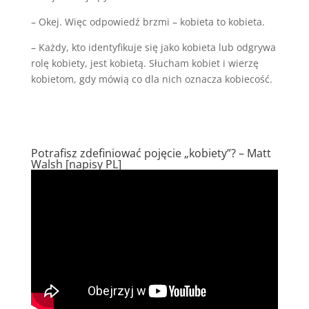
– Okej. Więc odpowiedź brzmi – kobieta to kobieta.
– Każdy, kto identyfikuje się jako kobieta lub odgrywa
rolę kobiety, jest kobietą. Słucham kobiet i wierzę
kobietom, gdy mówią co dla nich oznacza kobiecość.
Potrafisz zdefiniować pojęcie „kobiety”? – Matt
Walsh [napisy PL]