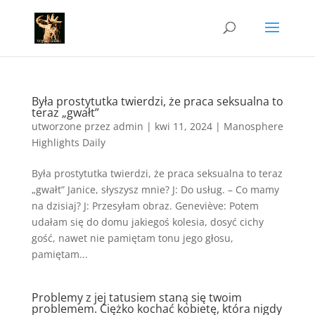
Była prostytutka twierdzi, że praca seksualna to
teraz „gwałt”
utworzone przez
admin
|
kwi 11, 2024
|
Manosphere
Highlights Daily
Była prostytutka twierdzi, że praca seksualna to teraz
„gwałt” Janice, słyszysz mnie? J: Do usług. – Co mamy
na dzisiaj? J: Przesyłam obraz. Geneviève: Potem
udałam się do domu jakiegoś kolesia, dosyć cichy
gość, nawet nie pamiętam tonu jego głosu,
pamiętam...
Problemy z jej tatusiem staną się twoim
problemem. Ciężko kochać kobietę, która nigdy