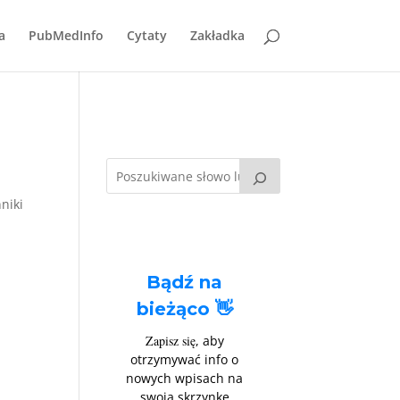
a
PubMedInfo
Cytaty
Zakładka
niki
Bądź na
bieżąco 👋
Zapisz się
, aby
otrzymywać info o
nowych wpisach na
swoją skrzynkę