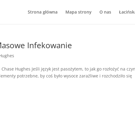
Strona główna
Mapa strony
O nas
Łacińsk
Masowe Infekowanie
Hughes
hase Hughes Jeśli język jest pasożytem, to jak go rozłożyć na czyn
lementy potrzebne, by coś było wysoce zaraźliwe i rozchodziło się