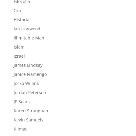
Filozofia
Gra
Historia
Ian Ironwood
Illimitable Man
Islam
Izrael
James Lindsay
Janice Fiamengo
Jocko Willink
Jordan Peterson
JP Sears
Karen Straughan
Kevin Samuels
Klimat