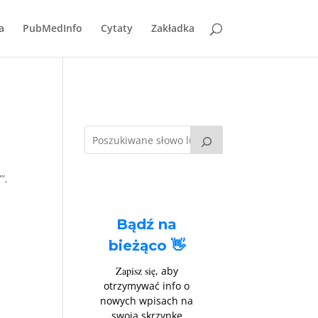
a
PubMedInfo
Cytaty
Zakładka
”,
Bądź na
bieżąco 👋
Zapisz się
, aby
otrzymywać info o
nowych wpisach na
swoją skrzynkę