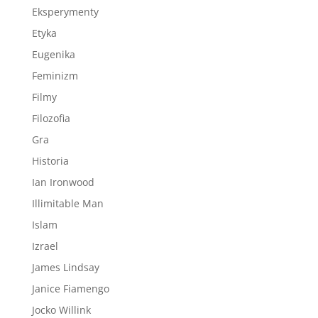
Eksperymenty
Etyka
Eugenika
Feminizm
Filmy
Filozofia
Gra
Historia
Ian Ironwood
Illimitable Man
Islam
Izrael
James Lindsay
Janice Fiamengo
Jocko Willink