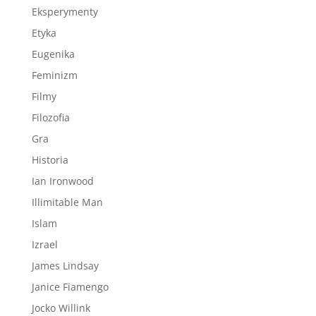
Eksperymenty
Etyka
Eugenika
Feminizm
Filmy
Filozofia
Gra
Historia
Ian Ironwood
Illimitable Man
Islam
Izrael
James Lindsay
Janice Fiamengo
Jocko Willink