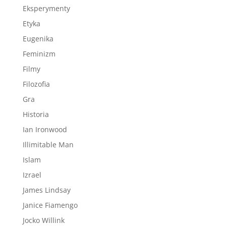
Eksperymenty
Etyka
Eugenika
Feminizm
Filmy
Filozofia
Gra
Historia
Ian Ironwood
Illimitable Man
Islam
Izrael
James Lindsay
Janice Fiamengo
Jocko Willink