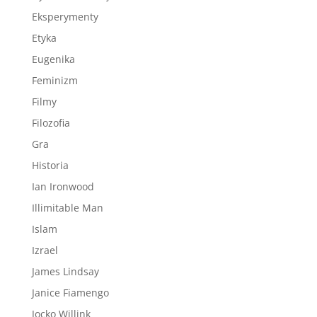
Eksperymenty
Etyka
Eugenika
Feminizm
Filmy
Filozofia
Gra
Historia
Ian Ironwood
Illimitable Man
Islam
Izrael
James Lindsay
Janice Fiamengo
Jocko Willink