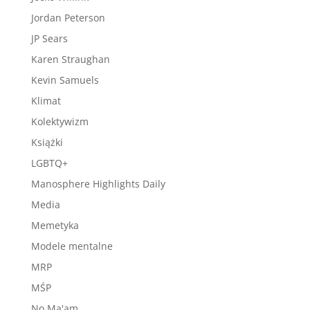
Jordan Peterson
JP Sears
Karen Straughan
Kevin Samuels
Klimat
Kolektywizm
Książki
LGBTQ+
Manosphere Highlights Daily
Media
Memetyka
Modele mentalne
MRP
MŚP
No Ma'am