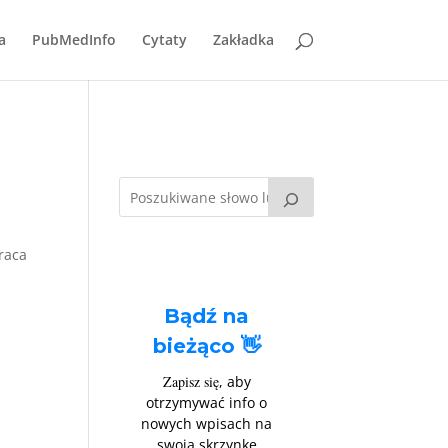
a
PubMedInfo
Cytaty
Zakładka
raca
Bądź na
bieżąco 👋
Zapisz się
, aby
otrzymywać info o
nowych wpisach na
swoją skrzynkę