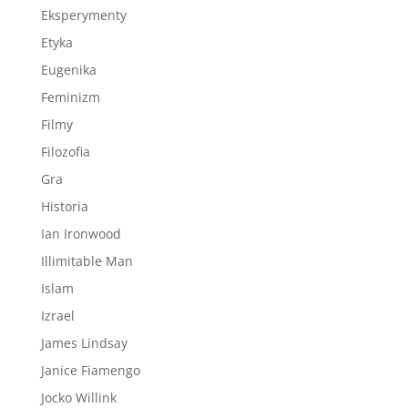
Eksperymenty
Etyka
Eugenika
Feminizm
Filmy
Filozofia
Gra
Historia
Ian Ironwood
Illimitable Man
Islam
Izrael
James Lindsay
Janice Fiamengo
Jocko Willink