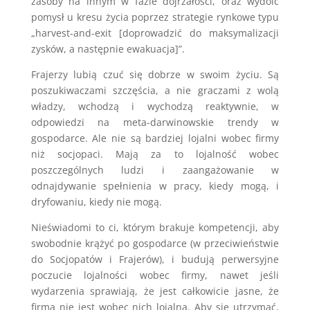
zasoby na innym w fazie dojrzałości, oraz wydoić
pomysł u kresu życia poprzez strategie rynkowe typu
„harvest-and-exit [doprowadzić do maksymalizacji
zysków, a następnie ewakuacja]”.
Frajerzy lubią czuć się dobrze w swoim życiu. Są
poszukiwaczami szczęścia, a nie graczami z wolą
władzy, wchodzą i wychodzą reaktywnie, w
odpowiedzi na meta-darwinowskie trendy w
gospodarce. Ale nie są bardziej lojalni wobec firmy
niż socjopaci. Mają za to lojalność wobec
poszczególnych ludzi i zaangażowanie w
odnajdywanie spełnienia w pracy, kiedy mogą, i
dryfowaniu, kiedy nie mogą.
Nieświadomi to ci, którym brakuje kompetencji, aby
swobodnie krążyć po gospodarce (w przeciwieństwie
do Socjopatów i Frajerów), i budują perwersyjne
poczucie lojalności wobec firmy, nawet jeśli
wydarzenia sprawiają, że jest całkowicie jasne, że
firma nie jest wobec nich lojalna. Aby się utrzymać,