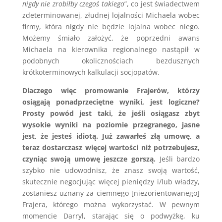
nigdy nie zrobiłby czegoś takiego
”, co jest świadectwem
zdeterminowanej, złudnej lojalności Michaela wobec
firmy, która nigdy nie będzie lojalna wobec niego.
Możemy śmiało założyć, że poprzedni awans
Michaela na kierownika regionalnego nastąpił w
podobnych okolicznościach bezdusznych
krótkoterminowych kalkulacji socjopatów.
Dlaczego więc promowanie Frajerów, którzy
osiągają ponadprzeciętne wyniki, jest logiczne?
Prosty powód jest taki, że jeśli osiągasz zbyt
wysokie wyniki na poziomie przegranego, jasne
jest, że jesteś idiotą. Już zawarłeś złą umowę, a
teraz dostarczasz więcej wartości niż potrzebujesz,
czyniąc swoją umowę jeszcze gorszą.
Jeśli bardzo
szybko nie udowodnisz, że znasz swoją wartość,
skutecznie negocjując więcej pieniędzy i/lub władzy,
zostaniesz uznany za ciemnego [niezorientowanego]
Frajera, którego można wykorzystać. W pewnym
momencie Darryl, starając się o podwyżkę, ku