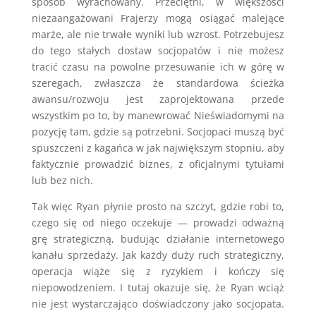
sposób wyrachowany. Przeciętni, w większości
niezaangażowani Frajerzy mogą osiągać malejące
marże, ale nie trwałe wyniki lub wzrost. Potrzebujesz
do tego stałych dostaw socjopatów i nie możesz
tracić czasu na powolne przesuwanie ich w górę w
szeregach, zwłaszcza że standardowa ścieżka
awansu/rozwoju jest zaprojektowana przede
wszystkim po to, by manewrować Nieświadomymi na
pozycję tam, gdzie są potrzebni. Socjopaci muszą być
spuszczeni z kagańca w jak największym stopniu, aby
faktycznie prowadzić biznes, z oficjalnymi tytułami
lub bez nich.
Tak więc Ryan płynie prosto na szczyt, gdzie robi to,
czego się od niego oczekuje — prowadzi odważną
grę strategiczną, budując działanie internetowego
kanału sprzedaży. Jak każdy duży ruch strategiczny,
operacja wiąże się z ryzykiem i kończy się
niepowodzeniem. I tutaj okazuje się, że Ryan wciąż
nie jest wystarczająco doświadczony jako socjopata.