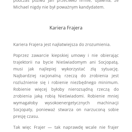
podczas pozwu Jan przeciwko firmie, ujawnia, że
Michael nigdy nie był poważnym kandydatem.
Kariera Frajera
Kariera Frajera jest najłatwiejsza do zrozumienia.
Poprzez zawarcie kiepskiej umowy i nie obierając
trajektorii na bycie Nieświadomym ani Socjopatą,
musi jak najlepiej wykorzystać złą sytuację.
Najbardziej racjonalną rzeczą do zrobienia jest
rozluźnienie się i robienie niezbędnego minimum.
Robienie więcej byłoby nierozsądną rzeczą do
zrobienia jaką robią Nieświadomi. Robienie mniej
wymagałoby wysokoenergetycznych machinacji
Socjopaty, ponieważ stwarza on narzuconą sobie
presję czasu.
Tak więc Frajer — tak naprawdę wcale nie frajer