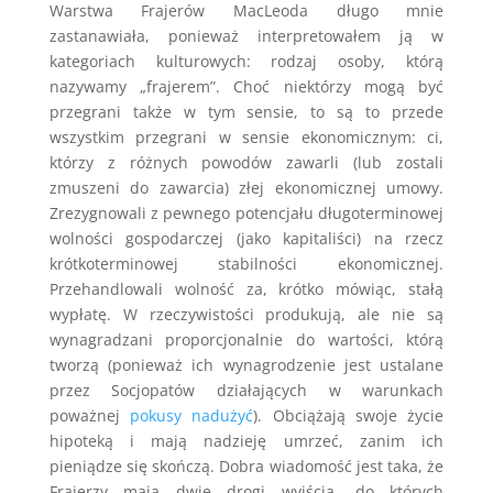
Warstwa Frajerów MacLeoda długo mnie
zastanawiała, ponieważ interpretowałem ją w
kategoriach kulturowych: rodzaj osoby, którą
nazywamy „frajerem”. Choć niektórzy mogą być
przegrani także w tym sensie, to są to przede
wszystkim przegrani w sensie ekonomicznym: ci,
którzy z różnych powodów zawarli (lub zostali
zmuszeni do zawarcia) złej ekonomicznej umowy.
Zrezygnowali z pewnego potencjału długoterminowej
wolności gospodarczej (jako kapitaliści) na rzecz
krótkoterminowej stabilności ekonomicznej.
Przehandlowali wolność za, krótko mówiąc, stałą
wypłatę. W rzeczywistości produkują, ale nie są
wynagradzani proporcjonalnie do wartości, którą
tworzą (ponieważ ich wynagrodzenie jest ustalane
przez Socjopatów działających w warunkach
poważnej
pokusy nadużyć
). Obciążają swoje życie
hipoteką i mają nadzieję umrzeć, zanim ich
pieniądze się skończą. Dobra wiadomość jest taka, że
Frajerzy mają dwie drogi wyjścia, do których