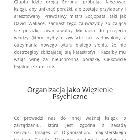
Głupio idzie drogą Enronu, próbując fałszować
księgi, aby uniknąć porażki, ale zostaje przyłapany i
aresztowany. Prawdziwy mistrz Socjopata, taki jak
David Wallace, zamiast tego zauważyłby zbliżającą
się porażkę, awansowałby Michaela do przejęcia
władzy (który byłby oczywiście tak zadowolony z
otrzymania nowego tytułu białego słonia, że nie
dostrzegłby zbliżającej się katastrofy) i kazałby mu
wziąć winę za nieuchronną porażkę. Całkowicie
legalne i skuteczne.
Organizacja jako Więzienie
Psychiczne
Co prowadzi nas do innej ważnej książki o
zarządzaniu, która jest zgodna z zasadą
Gervais, Images of Organization, magisterskiego
studium Garetha Morgana na temat metafor, za