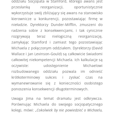
oddziału Socjopata w Stamford, którego awans jest
przesłanką reorganizacji, oportunistycznie
wykorzystuje swój zbliżający się awans na stanowisko
kierownicze u konkurencji, pozostawiając firmę w
nieładzie. Dyrektorzy Dunder-Mifflin, zmuszeni do
radzenia sobie z konsekwencjami, i tak cynicznie
rozgrywają teraz nielogiczną reorganizację,
zamykając Stamford i zamiast tego pozostawiając
Michaela z połączonym oddziałem. Dyrektorzy (David
Wallace i Jan Levinson-Gould) są całkowicie świadomi
całkowitej niekompetencji Michaela. Ich kalkulacje są
oczywiste: udostępnienie Michaelowi
rozbudowanego oddziału pozwala im odnieść
krótkoterminowy sukces i zyskać czas na
wymanewrowanie się z konieczności osobistego
ponoszenia konsekwencji długoterminowych.
Uwaga Jima na temat dramatu jest odkrywcza.
Porównując Michaela do swojego socjopatycznego
kolegi, mówi: „
Cokolwiek by nie powiedzieć o Michaelu,