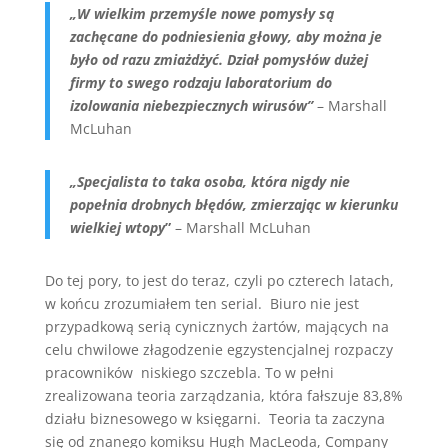
„W wielkim przemyśle nowe pomysły są
zachęcane do podniesienia głowy, aby można je
było od razu zmiażdżyć. Dział pomysłów dużej
firmy to swego rodzaju laboratorium do
izolowania niebezpiecznych wirusów”
– Marshall
McLuhan
„Specjalista to taka osoba, która nigdy nie
popełnia drobnych błędów, zmierzając w kierunku
wielkiej wtopy
”
– Marshall McLuhan
Do tej pory, to jest do teraz, czyli po czterech latach,
w końcu zrozumiałem ten serial. Biuro nie jest
przypadkową serią cynicznych żartów, mających na
celu chwilowe złagodzenie egzystencjalnej rozpaczy
pracowników niskiego szczebla. To w pełni
zrealizowana teoria zarządzania, która fałszuje 83,8%
działu biznesowego w księgarni. Teoria ta zaczyna
się od znanego komiksu Hugh MacLeoda, Company