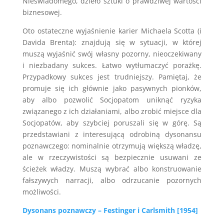
Nieświadomego, dzieło sztuki o prawdziwej wartości
biznesowej.
Oto ostateczne wyjaśnienie karier Michaela Scotta (i
Davida Brenta): znajdują się w sytuacji, w której
muszą wyjaśnić swój własny pozorny, nieoczekiwany
i niezbadany sukces. Łatwo wytłumaczyć porażkę.
Przypadkowy sukces jest trudniejszy. Pamiętaj, że
promuje się ich głównie jako pasywnych pionków,
aby albo pozwolić Socjopatom uniknąć ryzyka
związanego z ich działaniami, albo zrobić miejsce dla
Socjopatów, aby szybciej poruszali się w górę. Są
przedstawiani z interesującą odrobiną dysonansu
poznawczego: nominalnie otrzymują większą władzę,
ale w rzeczywistości są bezpiecznie usuwani ze
ścieżek władzy. Muszą wybrać albo konstruowanie
fałszywych narracji, albo odrzucanie pozornych
możliwości.
Dysonans poznawczy – Festinger i Carlsmith [1954]