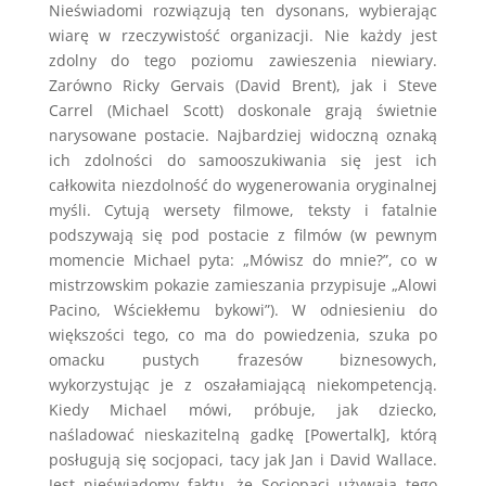
Nieświadomi rozwiązują ten dysonans, wybierając
wiarę w rzeczywistość organizacji. Nie każdy jest
zdolny do tego poziomu zawieszenia niewiary.
Zarówno Ricky Gervais (David Brent), jak i Steve
Carrel (Michael Scott) doskonale grają świetnie
narysowane postacie. Najbardziej widoczną oznaką
ich zdolności do samooszukiwania się jest ich
całkowita niezdolność do wygenerowania oryginalnej
myśli. Cytują wersety filmowe, teksty i fatalnie
podszywają się pod postacie z filmów (w pewnym
momencie Michael pyta: „Mówisz do mnie?”, co w
mistrzowskim pokazie zamieszania przypisuje „Alowi
Pacino, Wściekłemu bykowi”). W odniesieniu do
większości tego, co ma do powiedzenia, szuka po
omacku pustych frazesów biznesowych,
wykorzystując je z oszałamiającą niekompetencją.
Kiedy Michael mówi, próbuje, jak dziecko,
naśladować nieskazitelną gadkę [Powertalk], którą
posługują się socjopaci, tacy jak Jan i David Wallace.
Jest nieświadomy faktu, że Socjopaci używają tego