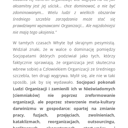
aksamitny jest jej uścisk… chce dominować, a nie być
zdominowanym… Wielu ludzi z wielkich obszarów
średniego szczebla zarządzania może stać się
prawdziwymi wyznawcami Organizacji… Ale najzdolniejsi
nie mają tego ukojenia.”
W tamtych czasach Whyte był skrajnym pesymistą.
Widział znaki, że w walce o dominację pomiędzy
Socjopatami (których podziwiał jako tych, którzy
faktycznie sprawiają, że organizacja jest skuteczna
wbrew sobie) a Człowiekiem Organizacji ze średniego
szczebla, ten drugi wygrywa. Mylił się, ale nie w taki
sposób, jak by się wydawało.
Socjopaci pokonali
Ludzi Organizacji i zamienili ich w Nieświadomych
[ciemniaków] nie poprzez zreformowanie
organizacji, ale poprzez stworzenie meta-kultury
darwinizmu w gospodarce: opartej na zmianie
pracy, fuzjach, przejęciach, zwolnieniach,
kataklizmach, reorganizacjach, outsourcingu,