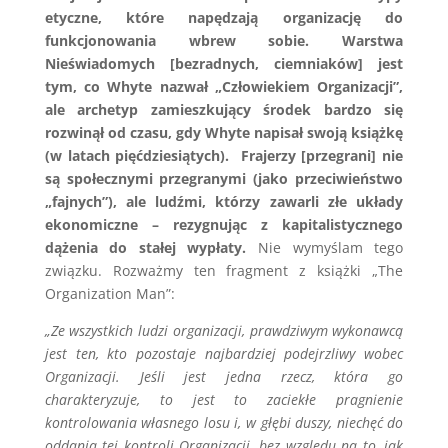
etyczne, które napędzają organizację do
funkcjonowania wbrew sobie.
Warstwa
Nieświadomych [bezradnych, ciemniaków] jest
tym, co Whyte nazwał „Człowiekiem Organizacji”,
ale archetyp zamieszkujący środek bardzo się
rozwinął od czasu, gdy Whyte napisał swoją książkę
(w latach pięćdziesiątych). Frajerzy [przegrani] nie
są społecznymi przegranymi (jako przeciwieństwo
„fajnych”), ale ludźmi, którzy zawarli złe układy
ekonomiczne – rezygnując z kapitalistycznego
dążenia do stałej wypłaty.
Nie wymyślam tego
związku. Rozważmy ten fragment z książki „The
Organization Man”:
„Ze wszystkich ludzi organizacji, prawdziwym wykonawcą
jest ten, kto pozostaje najbardziej podejrzliwy wobec
Organizacji. Jeśli jest jedna rzecz, która go
charakteryzuje, to jest to zaciekłe pragnienie
kontrolowania własnego losu i, w głębi duszy, niechęć do
oddania tej kontroli Organizacji, bez względu na to, jak