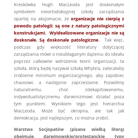
Kreskówka Hugh MacLeoda jest doskonałym
symbolem nieortodoksyjnej szkoły zarządzania
opartej na aksjomacie, że
organizacje nie cierpią z
powodu patologii; są one z natury patologicznymi
konstrukcjami. Wyidealizowane organizacje nie są
doskonałe. Są doskonale patologiczne
.
Tak więc,
podczas gdy większość literatury dotyczącej
zarządzania mówi o nieubłaganym dążeniu do ideału
poprzez całkowite wdrożenie teorii organizacji, ta
szkoła, którą będę nazywał szkołą Whyte’a, zalecałaby
zrobienie minimum organizacyjnego, aby zapobiec
chaosowi, a następnie zaprzestanie. Pozwólmy
naturalnemu, choć zdekapitowanemu,
indywidualistycznemu darwinizmowi działać poza
tym punktem. Wynikiem tego jest hierarchia
MacLeoda. Może być okropna, ale tak jak
demokracja, jest najlepszym, co można zrobić.
Warstwa Socjopatów (pisana wielką literą)
obejmuje darwinowskie/protestanckie typy