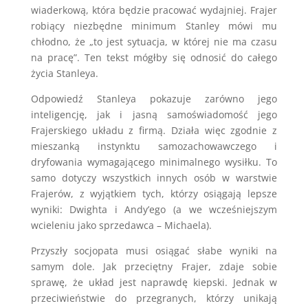
wiaderkową, która będzie pracować wydajniej. Frajer
robiący niezbędne minimum Stanley mówi mu
chłodno, że „to jest sytuacja, w której nie ma czasu
na pracę”. Ten tekst mógłby się odnosić do całego
życia Stanleya.
Odpowiedź Stanleya pokazuje zarówno jego
inteligencję, jak i jasną samoświadomość jego
Frajerskiego układu z firmą. Działa więc zgodnie z
mieszanką instynktu samozachowawczego i
dryfowania wymagającego minimalnego wysiłku. To
samo dotyczy wszystkich innych osób w warstwie
Frajerów, z wyjątkiem tych, którzy osiągają lepsze
wyniki: Dwighta i Andy’ego (a we wcześniejszym
wcieleniu jako sprzedawca – Michaela).
Przyszły socjopata musi osiągać słabe wyniki na
samym dole. Jak przeciętny Frajer, zdaje sobie
sprawę, że układ jest naprawdę kiepski. Jednak w
przeciwieństwie do przegranych, którzy unikają