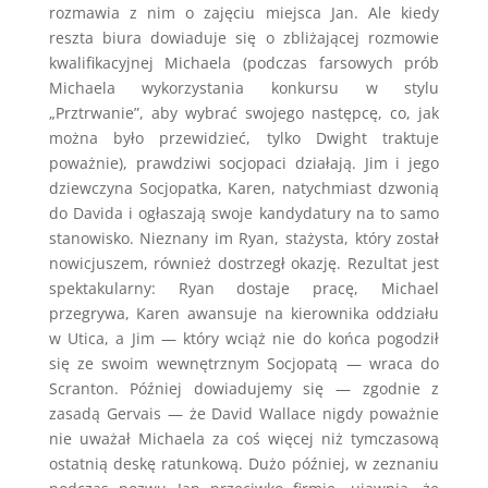
rozmawia z nim o zajęciu miejsca Jan. Ale kiedy
reszta biura dowiaduje się o zbliżającej rozmowie
kwalifikacyjnej Michaela (podczas farsowych prób
Michaela wykorzystania konkursu w stylu
„Prztrwanie”, aby wybrać swojego następcę, co, jak
można było przewidzieć, tylko Dwight traktuje
poważnie), prawdziwi socjopaci działają. Jim i jego
dziewczyna Socjopatka, Karen, natychmiast dzwonią
do Davida i ogłaszają swoje kandydatury na to samo
stanowisko. Nieznany im Ryan, stażysta, który został
nowicjuszem, również dostrzegł okazję. Rezultat jest
spektakularny: Ryan dostaje pracę, Michael
przegrywa, Karen awansuje na kierownika oddziału
w Utica, a Jim — który wciąż nie do końca pogodził
się ze swoim wewnętrznym Socjopatą — wraca do
Scranton. Później dowiadujemy się — zgodnie z
zasadą Gervais — że David Wallace nigdy poważnie
nie uważał Michaela za coś więcej niż tymczasową
ostatnią deskę ratunkową. Dużo później, w zeznaniu