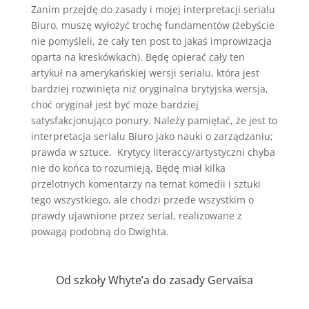
Zanim przejdę do zasady i mojej interpretacji serialu
Biuro, muszę wyłożyć trochę fundamentów (żebyście
nie pomyśleli, że cały ten post to jakaś improwizacja
oparta na kreskówkach). Będę opierać cały ten
artykuł na amerykańskiej wersji serialu, która jest
bardziej rozwinięta niż oryginalna brytyjska wersja,
choć oryginał jest być może bardziej
satysfakcjonująco ponury. Należy pamiętać, że jest to
interpretacja serialu Biuro jako nauki o zarządzaniu;
prawda w sztuce. Krytycy literaccy/artystyczni chyba
nie do końca to rozumieją. Będę miał kilka
przelotnych komentarzy na temat komedii i sztuki
tego wszystkiego, ale chodzi przede wszystkim o
prawdy ujawnione przez serial, realizowane z
powagą podobną do Dwighta.
Od szkoły Whyte’a do zasady Gervaisa