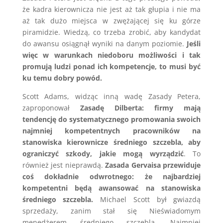
że kadra kierownicza nie jest aż tak głupia i nie ma
aż tak dużo miejsca w zwężającej się ku górze
piramidzie. Wiedzą, co trzeba zrobić, aby kandydat
do awansu osiągnął wyniki na danym poziomie.
Jeśli
więc w warunkach niedoboru możliwości i tak
promują ludzi ponad ich kompetencje, to musi być
ku temu dobry powód.
Scott Adams, widząc inną wadę Zasady Petera,
zaproponował
Zasadę Dilberta: firmy mają
tendencję do systematycznego promowania swoich
najmniej kompetentnych pracowników na
stanowiska kierownicze średniego szczebla, aby
ograniczyć szkody, jakie mogą wyrządzić
. To
również jest nieprawdą.
Zasada Gervaisa przewiduje
coś dokładnie odwrotnego: że najbardziej
kompetentni będą awansować na stanowiska
średniego szczebla.
Michael Scott był gwiazdą
sprzedaży, zanim stał się Nieświadomym
menedżerem średniego szczebla. Najmniej