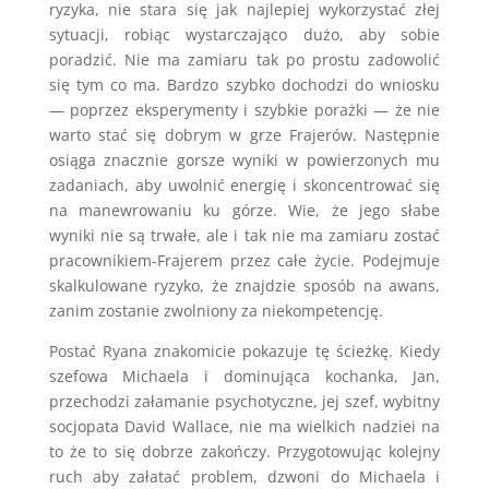
ryzyka, nie stara się jak najlepiej wykorzystać złej
sytuacji, robiąc wystarczająco dużo, aby sobie
poradzić. Nie ma zamiaru tak po prostu zadowolić
się tym co ma. Bardzo szybko dochodzi do wniosku
— poprzez eksperymenty i szybkie porażki — że nie
warto stać się dobrym w grze Frajerów. Następnie
osiąga znacznie gorsze wyniki w powierzonych mu
zadaniach, aby uwolnić energię i skoncentrować się
na manewrowaniu ku górze. Wie, że jego słabe
wyniki nie są trwałe, ale i tak nie ma zamiaru zostać
pracownikiem-Frajerem przez całe życie. Podejmuje
skalkulowane ryzyko, że znajdzie sposób na awans,
zanim zostanie zwolniony za niekompetencję.
Postać Ryana znakomicie pokazuje tę ścieżkę. Kiedy
szefowa Michaela i dominująca kochanka, Jan,
przechodzi załamanie psychotyczne, jej szef, wybitny
socjopata David Wallace, nie ma wielkich nadziei na
to że to się dobrze zakończy. Przygotowując kolejny
ruch aby załatać problem, dzwoni do Michaela i