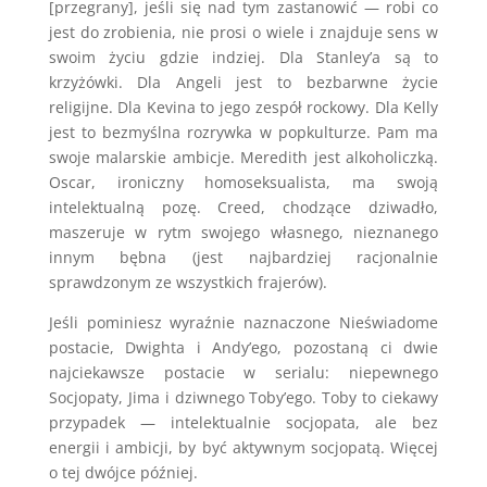
[przegrany], jeśli się nad tym zastanowić — robi co
jest do zrobienia, nie prosi o wiele i znajduje sens w
swoim życiu gdzie indziej. Dla Stanley’a są to
krzyżówki. Dla Angeli jest to bezbarwne życie
religijne. Dla Kevina to jego zespół rockowy. Dla Kelly
jest to bezmyślna rozrywka w popkulturze. Pam ma
swoje malarskie ambicje. Meredith jest alkoholiczką.
Oscar, ironiczny homoseksualista, ma swoją
intelektualną pozę. Creed, chodzące dziwadło,
maszeruje w rytm swojego własnego, nieznanego
innym bębna (jest najbardziej racjonalnie
sprawdzonym ze wszystkich frajerów).
Jeśli pominiesz wyraźnie naznaczone Nieświadome
postacie, Dwighta i Andy’ego, pozostaną ci dwie
najciekawsze postacie w serialu: niepewnego
Socjopaty, Jima i dziwnego Toby’ego. Toby to ciekawy
przypadek — intelektualnie socjopata, ale bez
energii i ambicji, by być aktywnym socjopatą. Więcej
o tej dwójce później.