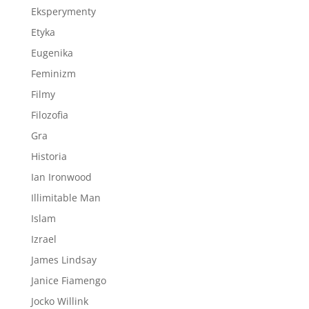
Eksperymenty
Etyka
Eugenika
Feminizm
Filmy
Filozofia
Gra
Historia
Ian Ironwood
Illimitable Man
Islam
Izrael
James Lindsay
Janice Fiamengo
Jocko Willink