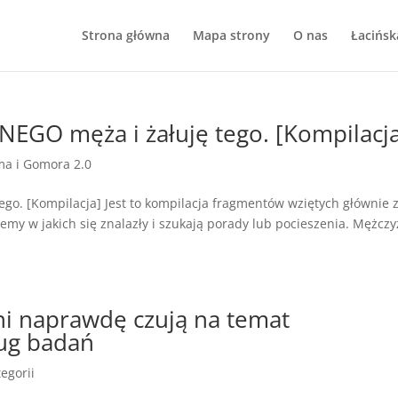
Strona główna
Mapa strony
O nas
Łacińsk
EGO męża i żałuję tego. [Kompilacj
a i Gomora 2.0
go. [Kompilacja] Jest to kompilacja fragmentów wziętych głównie 
lemy w jakich się znalazły i szukają porady lub pocieszenia. Mężczyź
źni naprawdę czują na temat
ug badań
egorii