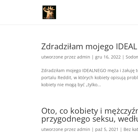
Zdradziłam mojego IDEALN
utworzone przez
admin
|
gru 16, 2022
|
Sodom
Zdradziłam mojego IDEALNEGO męża i żałuję te
portalu Reddit, w których kobiety opisują prob
kobiety nie mogą być „tylko...
Oto, co kobiety i mężczy
przygodnego seksu, wedł
utworzone przez
admin
|
paź 5, 2021
|
Bez kat