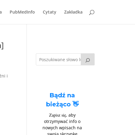
a
PubMedInfo
Cytaty
Zakładka
a]
z
ni i
Bądź na
bieżąco 👋
Zapisz się
, aby
otrzymywać info o
nowych wpisach na
swoją skrzynkę