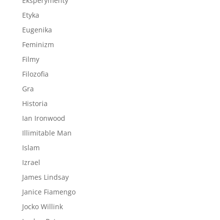
Eksperymenty
Etyka
Eugenika
Feminizm
Filmy
Filozofia
Gra
Historia
Ian Ironwood
Illimitable Man
Islam
Izrael
James Lindsay
Janice Fiamengo
Jocko Willink