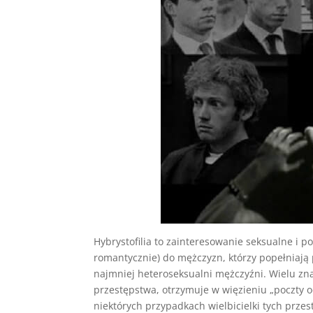
Hybrystofilia to zainteresowanie seksualne i p
romantycznie) do mężczyzn, którzy popełniają
najmniej heteroseksualni mężczyźni. Wielu zna
przestępstwa, otrzymuje w więzieniu „poczty o
niektórych przypadkach wielbicielki tych prze