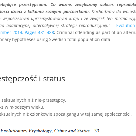
ebędące przestępcami. Co ważne, zwiększony sukces reprodukc
lości dzieci z kilkoma różnymi partnerkami.
Dochodzimy do wniosk
we współczesnym uprzemysłowionym kraju i że związek ten można wyj
 adaptacyjnej alternatywnej strategii reprodukcyjnej.”
–
Evolutio
ember 2014, Pages 481-488
; Criminal offending as part of an altern
tionary hypotheses using Swedish total population data
stępczość i status
 seksualnych niż nie-przestępcy.
eks w młodszym wieku.
sualnych niż członkowie spoza gangu w tej samej społeczności.