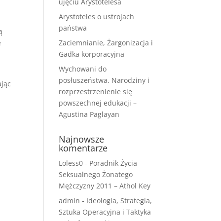
ujęciu Arystotelesa
Arystoteles o ustrojach
państwa
ą
e
Zaciemnianie, Żargonizacja i
Gadka korporacyjna
Wychowani do
posłuszeństwa. Narodziny i
ając
rozprzestrzenienie się
powszechnej edukacji –
Agustina Paglayan
Najnowsze
komentarze
Loless0
-
Poradnik Życia
Seksualnego Żonatego
Mężczyzny 2011 – Athol Key
admin
-
Ideologia, Strategia,
Sztuka Operacyjna i Taktyka