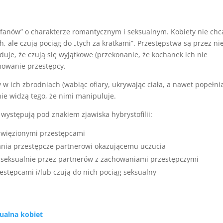
 fanów” o charakterze romantycznym i seksualnym. Kobiety nie chc
, ale czują pociąg do „tych za kratkami”. Przestępstwa są przez ni
duje, że czują się wyjątkowe (przekonanie, że kochanek ich nie
howanie przestępcy.
w ich zbrodniach (wabiąc ofiary, ukrywając ciała, a nawet popełni
nie widzą tego, że nimi manipuluje.
występują pod znakiem zjawiska hybrystofilii:
 uwięzionymi przestępcami
wania przestępcze partnerowi okazującemu uczucia
e seksualnie przez partnerów z zachowaniami przestępczymi
zestępcami i/lub czują do nich pociąg seksualny
sualna kobiet