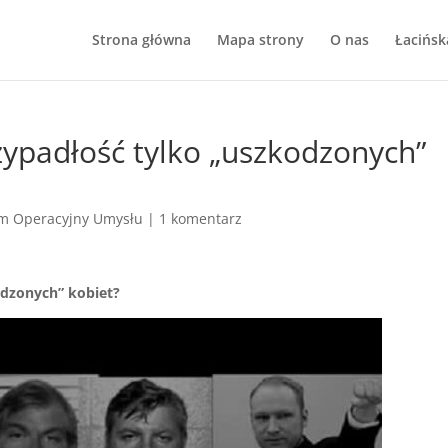
Strona główna
Mapa strony
O nas
Łacińsk
rzypadłość tylko „uszkodzonych”
m Operacyjny Umysłu
|
1 komentarz
odzonych” kobiet?