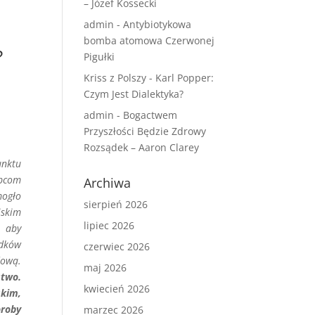
– Józef Kossecki
admin
-
Antybiotykowa
bomba atomowa Czerwonej
?
Pigułki
Kriss z Polszy
-
Karl Popper:
Czym Jest Dialektyka?
admin
-
Bogactwem
Przyszłości Będzie Zdrowy
Rozsądek – Aaron Clarey
unktu
ępcom
Archiwa
mogło
sierpień 2026
iskim
lipiec 2026
, aby
odków
czerwiec 2026
dową.
maj 2026
stwo.
kwiecień 2026
skim,
oroby
marzec 2026