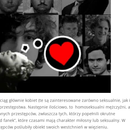
ociąg głównie kobiet (te są zainteresowane zarówno seksualnie, jak 
 przestępstwa. Następnie ilościowo, to homoseksualni mężczyźni, 
nych przestępców, zwłaszcza tych, którzy popełnili okrutne
d fanek”, które czasami mają charakter miłosny lub seksualny. W
stępców poślubiły obiekt swoich westchnień w więzieniu.