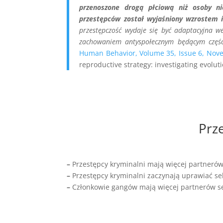
przenoszone drogą płciową niż osoby ni
przestępców został wyjaśniony wzrostem i
przestępczość wydaje się być adaptacyjna 
zachowaniem antyspołecznym będącym częścią
Human Behavior, Volume 35, Issue 6, Nov
reproductive strategy: investigating evolu
Prze
–
Przestępcy kryminalni mają więcej partnerów
–
Przestępcy kryminalni zaczynają uprawiać s
–
Członkowie gangów mają więcej partnerów sek