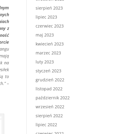
lnym
sierpień 2023
lnych
lipiec 2023
niach
czerwiec 2023
any z
maj 2023
ność
orcie
kwiecień 2023
gangu
marzec 2023
 mają
luty 2023
sk na
siłek
styczeń 2023
Są to
grudzień 2022
h.”
–
listopad 2022
październik 2022
wrzesień 2022
sierpień 2022
lipiec 2022
czerwiec 2022