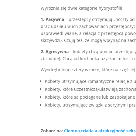
Wyróżnia się dwie kategorie hybrystofilii:
1. Pasywna
– przestępcy otrzymują „poczty od
brać udziału w ich zachowaniach przestępczych
usprawiedliwiane, a relacja z przestępcą powo
skrzywdzi). Czują też, że mogą wpłynąć na zac
2. Agresywna
– kobiety chcą pomóc przestępcy 
zbrodnie). Chcą od kochanka uzyskać miłość i 
Wyodrębniono cztery wzorce, które najczęściej 
Kobiety utrzymujące romantyczne relacje z
Kobiety, które uczestniczą/ułatwiają zacho
Kobiety, które są pociągane lub zaspokajan
Kobiety, utrzymujące związki z seryjnymi pr
Zobacz na:
Ciemna triada a atrakcyjność sek