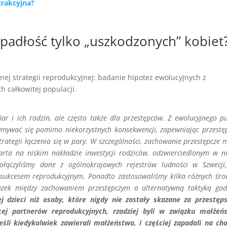
trakcyjna?
zypadłość tylko „uszkodzonych” kobiet
nej strategii reprodukcyjnej: badanie hipotez ewolucyjnych z
 całkowitej populacji.
iar i ich rodzin, ale często także dla przestępców. Z ewolucyjnego p
ymywać się pomimo niekorzystnych konsekwencji, zapewniając przest
trategii łączenia się w pary. W szczególności, zachowanie przestępcze 
rta na niskim nakładzie inwestycji rodziców, odzwierciedlonym w n
ołączyliśmy dane z ogólnokrajowych rejestrów ludności w Szwecji
 z sukcesem reprodukcyjnym. Ponadto zastosowaliśmy kilka różnych śr
ązek między zachowaniem przestępczym a alternatywną taktyką go
j dzieci niż osoby, które nigdy nie zostały skazane za przestęp
cej partnerów reprodukcyjnych, rzadziej byli w związku małżeń
eśli kiedykolwiek zawierali małżeństwo, i częściej zapadali na ch