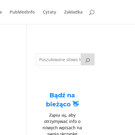
a
PubMedInfo
Cytaty
Zakładka
Bądź na
bieżąco 👋
Zapisz się
, aby
otrzymywać info o
nowych wpisach na
swoją skrzynkę