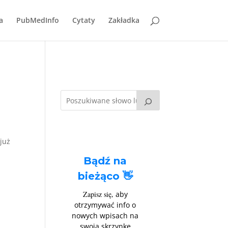
a
PubMedInfo
Cytaty
Zakładka
już
Bądź na
bieżąco 👋
Zapisz się
, aby
otrzymywać info o
nowych wpisach na
swoją skrzynkę