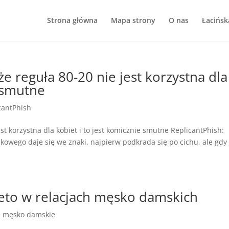
Strona główna
Mapa strony
O nas
Łacińsk
e reguła 80-20 nie jest korzystna dla
e smutne
cantPhish
st korzystna dla kobiet i to jest komicznie smutne ReplicantPhish:
owego daje się we znaki, najpierw podkrada się po cichu, ale gdy 
eto w relacjach męsko damskich
e męsko damskie