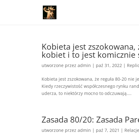
Kobieta jest zszokowana, ż
kobiet i to jest komiczni
utworzone przez
admin
|
paź 31, 2022
|
Repli
Kobieta jest zszokowana, że reguła 80-20 nie je
Kiedy rzeczywistość współczesnego rynku randk
uderza, to niektórzy mocno to odczuwają....
Zasada 80/20: Zasada Par
utworzone przez
admin
|
paź 7, 2021
|
Relacj