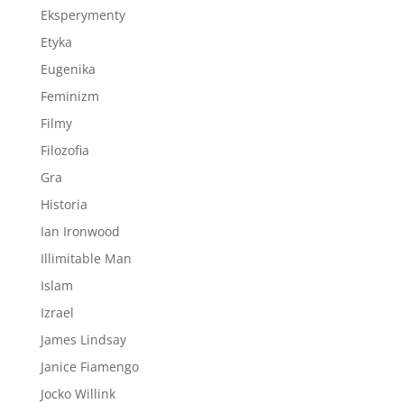
Eksperymenty
Etyka
Eugenika
Feminizm
Filmy
Filozofia
Gra
Historia
Ian Ironwood
Illimitable Man
Islam
Izrael
James Lindsay
Janice Fiamengo
Jocko Willink