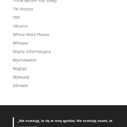
Think Before You Sleep
TIK History
TRP
Ukraina
Whine More Please
Whisper
Wojna Informacyjna
Wychowanie
Wygląd
Wywiady
Zdrowie
„Nie oczekuję, że się ze mną zgodzisz. Nie oczekuję nawet, że