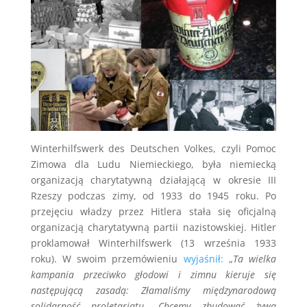
Winterhilfswerk des Deutschen Volkes, czyli Pomoc
Zimowa dla Ludu Niemieckiego, była niemiecką
organizacją charytatywną działającą w okresie III
Rzeszy podczas zimy, od 1933 do 1945 roku. Po
przejęciu władzy przez Hitlera stała się oficjalną
organizacją charytatywną partii nazistowskiej. Hitler
proklamował Winterhilfswerk (13 września 1933
roku). W swoim przemówieniu
wyjaśnił:
„
Ta wielka
kampania przeciwko głodowi i zimnu kieruje się
następującą zasadą: Złamaliśmy międzynarodową
solidarność proletariatu. Chcemy zbudować żywą