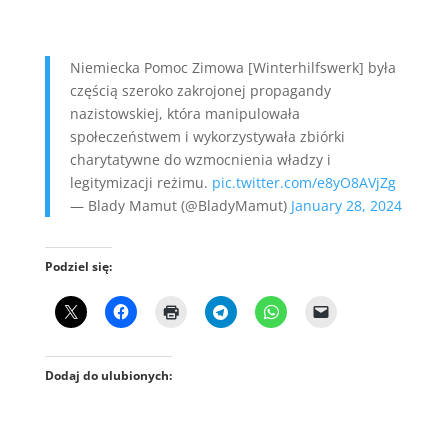
Niemiecka Pomoc Zimowa [Winterhilfswerk] była
częścią szeroko zakrojonej propagandy
nazistowskiej, która manipulowała
społeczeństwem i wykorzystywała zbiórki
charytatywne do wzmocnienia władzy i
legitymizacji reżimu.
pic.twitter.com/e8yO8AVjZg
— Blady Mamut (@BladyMamut)
January 28, 2024
Podziel się:
Dodaj do ulubionych: