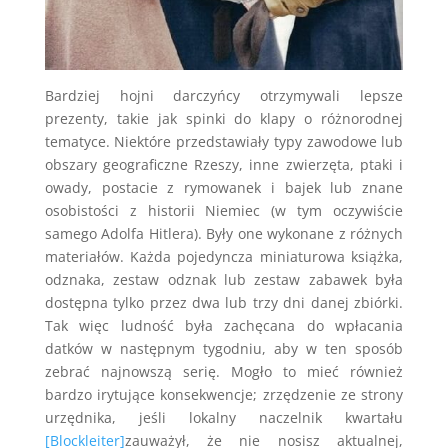
Bardziej hojni darczyńcy otrzymywali lepsze
prezenty, takie jak spinki do klapy o różnorodnej
tematyce. Niektóre przedstawiały typy zawodowe lub
obszary geograficzne Rzeszy, inne zwierzęta, ptaki i
owady, postacie z rymowanek i bajek lub znane
osobistości z historii Niemiec (w tym oczywiście
samego Adolfa Hitlera). Były one wykonane z różnych
materiałów. Każda pojedyncza miniaturowa książka,
odznaka, zestaw odznak lub zestaw zabawek była
dostępna tylko przez dwa lub trzy dni danej zbiórki.
Tak więc ludność była zachęcana do wpłacania
datków w następnym tygodniu, aby w ten sposób
zebrać najnowszą serię. Mogło to mieć również
bardzo irytujące konsekwencje; zrzędzenie ze strony
urzędnika, jeśli lokalny naczelnik kwartału
[Blockleiter]
zauważył, że nie nosisz aktualnej,