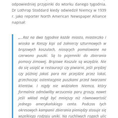
odpowiedniej przypinki do wtorku danego tygodnia.
Dr Lothrop Stoddard kiedy odwiedził Niemcy w 1939
r. jako reporter North American Newspaper Alliance
napisał:
„…Raz na dwa tygodnie każde miasto, miasteczko i
wioska w Rzeszy kipi od żołnierzy szturmowych w
brązowych koszulach, niosących pomalowane na
czerwono puszki. Są to pojemniki do zbierania
pomocy zimowej. Brązowe Koszule są wszędzie. Nie
da się usiąść w restauracji czy piwiarni, jeśli prędzej
czy później jakaś para nie przejdzie przez lokal,
grzechocząc ostentacyjnie puszkami przed twarzami
klientów. I nigdy nie widziałem Niemca, który
formalnie odmówiłby wrzucenia paru groszy, nawet
jeśli wkład mógł być mniejszy niż równowartość
jednego amerykańskiego centa. Podczas tych
okresowych kampanii zbierania pieniędzy stosuje się
wszelkiego rodzaju uniki. Na ruchliwych rogach ulic