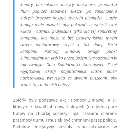
komicy, piosenkarze, muzycy, marynarze gromadzą
tłum poprzez zabawne skecze, po zakończeniu
których Brązowe Koszule zbierają pieniądze. Ludzie
kupują małe odznaki, aby pokazać, że wnieśli swój
wkład – odznaki przypisane tylko dla tej konkretnej
kampanii. Raz może to być sztuczny kwiat, innym
razem miniaturowy sztylet i tak dalej. Seria
kampanii Pomocy Zimowej osiąga punkt
kulminacyjny na krótko przed Bożym Narodzeniem w
tak zwanym Dniu Solidarności Narodowej. Z tej
wyjątkowej okazji najpotężniejsi ludzie partii
nazistowskiej wyruszają ze swoimi puszkami, aby
zrobić to, co do nich należy”.
Zbiórki były podstawą akcji Pomocy Zimowej, a ci,
którzy nie dawali lub dawali niewiele (np. jedną parę
butów na zbiórkę odzieży), byli czasami ofiarami
przemocy tłumu i musieli być chronieni przez policję.
Podobne inicjatywy zostały zapoczątkowane w