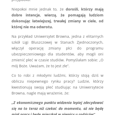
Niepokoi mnie jednak to, że
dorośli, którzy mają
dobre intencje, wierzą, że pomagają ludziom
dokonując łatwiejszej, trwałej zmiany w ciele, od
której nie ma odwrotu.
Na przykład Uniwersytet Browna, jedna z elitarnych
szkół Ligi Bluszczowej w Stanach Zjednoczonych,
włączył operację zmiany płci do programu
ubezpieczeniowego dla studentów, aby mogli oni
zmienić płeć w czasie studiów. Pomyślałam sobie: „O
mój Boże. Uważam, że to jest złe”.
Co to robi z młodymi ludźmi, którzy stoją dziś w
obliczu niepewnego rynku pracy? Ludzie, którzy
kwestionują swoją płeć studiując na Uniwersytecie
Browna, nagle mają wrażenie, że:
„Z ekonomicznego punktu widzenia lepiej zdecydować
się na to teraz niż czekać do momentu, aż nie będę
miał pracy i będę mieszkał w piwnicy u rodziców”.