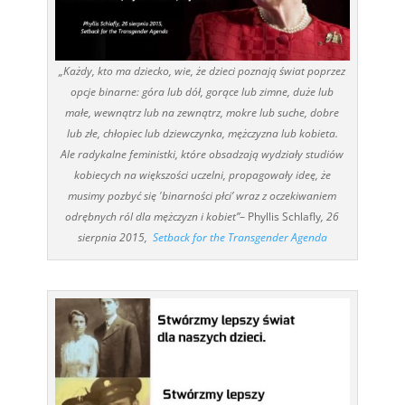
„Każdy, kto ma dziecko, wie, że dzieci poznają świat poprzez
opcje binarne: góra lub dół, gorące lub zimne, duże lub
małe, wewnątrz lub na zewnątrz, mokre lub suche, dobre
lub złe, chłopiec lub dziewczynka, mężczyzna lub kobieta.
Ale radykalne feministki, które obsadzają wydziały studiów
kobiecych na większości uczelni, propagowały ideę, że
musimy pozbyć się 'binarności płci’ wraz z oczekiwaniem
odrębnych ról dla mężczyzn i kobiet”
– Phyllis Schlafly
, 26
sierpnia 2015,
Setback for the Transgender Agenda