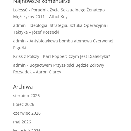
Najnowsze komentarze
Loless0
-
Poradnik Życia Seksualnego Żonatego
Mężczyzny 2011 – Athol Key
admin
-
Ideologia, Strategia, Sztuka Operacyjna i
Taktyka – Józef Kossecki
admin
-
Antybiotykowa bomba atomowa Czerwonej
Pigułki
Kriss z Polszy
-
Karl Popper: Czym Jest Dialektyka?
admin
-
Bogactwem Przyszłości Będzie Zdrowy
Rozsądek – Aaron Clarey
Archiwa
sierpień 2026
lipiec 2026
czerwiec 2026
maj 2026
kwiecień 2026