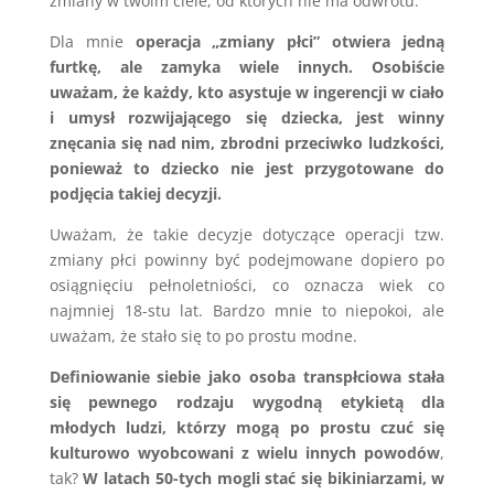
zmiany w twoim ciele, od których nie ma odwrotu.
Dla mnie
operacja „zmiany płci” otwiera jedną
furtkę, ale zamyka wiele innych. Osobiście
uważam, że każdy, kto asystuje w ingerencji w ciało
i umysł rozwijającego się dziecka, jest winny
znęcania się nad nim, zbrodni przeciwko ludzkości,
ponieważ to dziecko nie jest przygotowane do
podjęcia takiej decyzji.
Uważam, że takie decyzje dotyczące operacji tzw.
zmiany płci powinny być podejmowane dopiero po
osiągnięciu pełnoletniości, co oznacza wiek co
najmniej 18-stu lat. Bardzo mnie to niepokoi, ale
uważam, że stało się to po prostu modne.
Definiowanie siebie jako osoba transpłciowa stała
się pewnego rodzaju wygodną etykietą dla
młodych ludzi, którzy mogą po prostu czuć się
kulturowo wyobcowani z wielu innych powodów
,
tak?
W latach 50-tych mogli stać się bikiniarzami, w