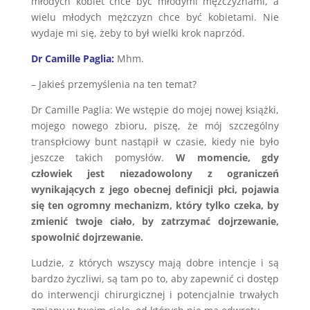
młodych kobiet chce być młodymi mężczyznami, a
wielu młodych mężczyzn chce być kobietami. Nie
wydaje mi się, żeby to był wielki krok naprzód.
Dr Camille Paglia:
Mhm.
– Jakieś przemyślenia na ten temat?
Dr Camille Paglia: We wstępie do mojej nowej książki,
mojego nowego zbioru, piszę, że mój szczególny
transpłciowy bunt nastąpił w czasie, kiedy nie było
jeszcze takich pomysłów.
W momencie, gdy
człowiek jest niezadowolony z ograniczeń
wynikających z jego obecnej definicji płci, pojawia
się ten ogromny mechanizm, który tylko czeka, by
zmienić twoje ciało, by zatrzymać dojrzewanie,
spowolnić dojrzewanie.
Ludzie, z których wszyscy mają dobre intencje i są
bardzo życzliwi, są tam po to, aby zapewnić ci dostęp
do interwencji chirurgicznej i potencjalnie trwałych