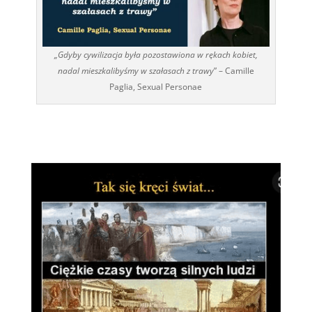
„Gdyby cywilizacja była pozostawiona w rękach kobiet,
nadal mieszkalibyśmy w szałasach z trawy
” – Camille
Paglia, Sexual Personae