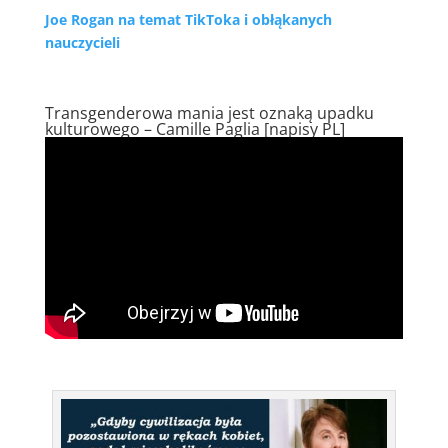
Joe Rogan na temat TikToka i obłąkanych
nauczycieli
Transgenderowa mania jest oznaką upadku
kulturowego – Camille Paglia [napisy PL]