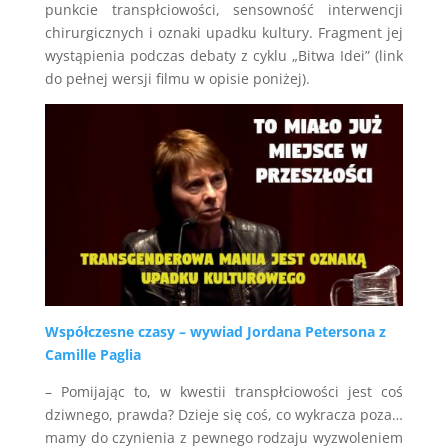
punkcie transpłciowości, sensowność interwencji
chirurgicznych i oznaki upadku kultury. Fragment jej
wystąpienia podczas debaty z cyklu „Bitwa Idei” (link
do pełnej wersji filmu w opisie poniżej).
Współczesne czasy – wywiad Jordana Petersona z
Camille Paglia
– Pomijając to, w kwestii transpłciowości jest coś
dziwnego, prawda? Dzieje się coś, co wykracza poza…
mamy do czynienia z pewnego rodzaju wyzwoleniem