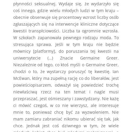
płynności seksualnej. Wydaje się, że wydarzyło się
coś innego, gdzie wielu młodych ludzi w tym kraju –
obecnie obserwuje się procentowy wzrost liczby osób
zgłaszających się na interwencje kliniczne dotyczące
kwestii transpłciowości. Liczba ta ogromnie wzrosła.
W szkołach zapanowała pewnego rodzaju moda. To
stresująca sprawa. Jeśli w tym kraju nie będzie
mównicy [platformy], do poruszania tej kwestii na
uniwersytecie (…) Znacie Germaine Greer.
Niezależnie od tego, co ktoś myśli o Germaine Greer,
chodzi o to, że wystarczy poruszyć tę kwestię. Ian
McEwan, który ma zupełną rację co do liberałów, jest
powieściopisarzem, odważył się powiedzieć trochę
niewłaściwą rzecz na ten temat i nagle musi
przepraszać, jest ośmieszany i zawstydzany. Nie każę
ci mówić czegoś, w co nie wierzysz, ale interesuje
mnie to, ponieważ chcę być za wyzwoleniem. Nie
mam zamiaru zabraniać nikomu ubierać się tak, jak
chce. Jednak jest coś dziwnego w tym, że wiele