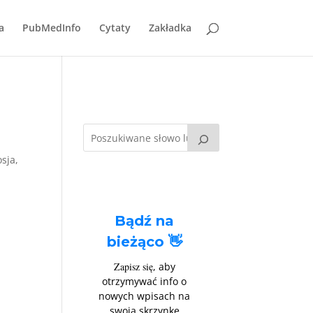
a
PubMedInfo
Cytaty
Zakładka
sja,
Bądź na
bieżąco 👋
Zapisz się
, aby
otrzymywać info o
nowych wpisach na
swoją skrzynkę