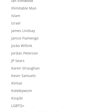
Ian Ironwood
Illimitable Man
Islam
Izrael
James Lindsay
Janice Fiamengo
Jocko Willink
Jordan Peterson
JP Sears
Karen Straughan
Kevin Samuels
Klimat
Kolektywizm
Książki
LGBTQ+