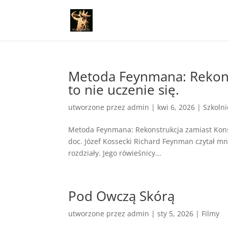
Metoda Feynmana: Rekons
to nie uczenie się.
utworzone przez
admin
|
kwi 6, 2026
|
Szkoln
Metoda Feynmana: Rekonstrukcja zamiast Konsum
doc. Józef Kossecki Richard Feynman czytał mni
rozdziały. Jego rówieśnicy...
Pod Owczą Skórą
utworzone przez
admin
|
sty 5, 2026
|
Filmy