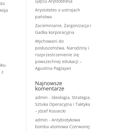
ujęciu Arystotelesa
kto
Arystoteles o ustrojach
twoja
państwa
Zaciemnianie, Żargonizacja i
Gadka korporacyjna
Wychowani do
posłuszeństwa. Narodziny i
rozprzestrzenienie się
powszechnej edukacji –
oku.
Agustina Paglayan
 z
Najnowsze
komentarze
admin
-
Ideologia, Strategia,
Sztuka Operacyjna i Taktyka
– Józef Kossecki
admin
-
Antybiotykowa
bomba atomowa Czerwonej