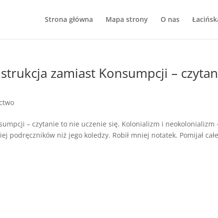
Strona główna
Mapa strony
O nas
Łacińsk
trukcja zamiast Konsumpcji – czytan
ictwo
pcji – czytanie to nie uczenie się. Kolonializm i neokolonializm 
ej podręczników niż jego koledzy. Robił mniej notatek. Pomijał cał