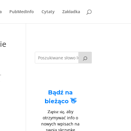
a
PubMedInfo
Cytaty
Zakładka
ie
–
e
Bądź na
bieżąco 👋
Zapisz się
, aby
otrzymywać info o
nowych wpisach na
swoją skrzynkę