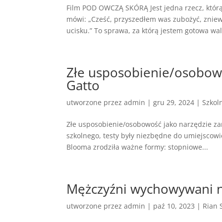
Film POD OWCZĄ SKÓRĄ Jest jedna rzecz, którą
mówi: „Cześć, przyszedłem was zubożyć, zniew
ucisku.” To sprawa, za którą jestem gotowa wal
Złe usposobienie/osobowo
Gatto
utworzone przez
admin
|
gru 29, 2024
|
Szkol
Złe usposobienie/osobowość jako narzędzie za
szkolnego, testy były niezbędne do umiejscowien
Blooma zrodziła ważne formy: stopniowe...
Mężczyźni wychowywani n
utworzone przez
admin
|
paź 10, 2023
|
Rian 