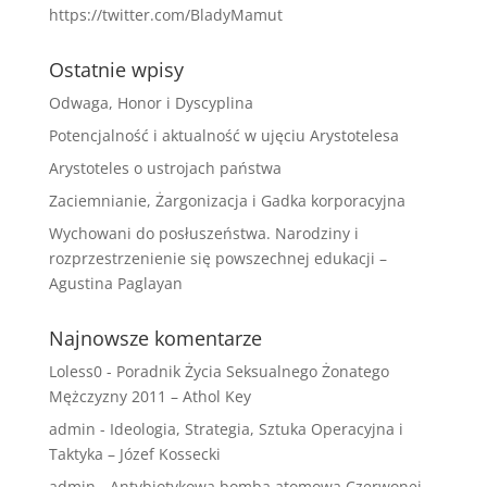
https://twitter.com/BladyMamut
Ostatnie wpisy
Odwaga, Honor i Dyscyplina
Potencjalność i aktualność w ujęciu Arystotelesa
Arystoteles o ustrojach państwa
Zaciemnianie, Żargonizacja i Gadka korporacyjna
Wychowani do posłuszeństwa. Narodziny i
rozprzestrzenienie się powszechnej edukacji –
Agustina Paglayan
Najnowsze komentarze
Loless0
-
Poradnik Życia Seksualnego Żonatego
Mężczyzny 2011 – Athol Key
admin
-
Ideologia, Strategia, Sztuka Operacyjna i
Taktyka – Józef Kossecki
admin
-
Antybiotykowa bomba atomowa Czerwonej