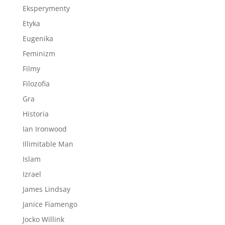
Eksperymenty
Etyka
Eugenika
Feminizm
Filmy
Filozofia
Gra
Historia
Ian Ironwood
Illimitable Man
Islam
Izrael
James Lindsay
Janice Fiamengo
Jocko Willink