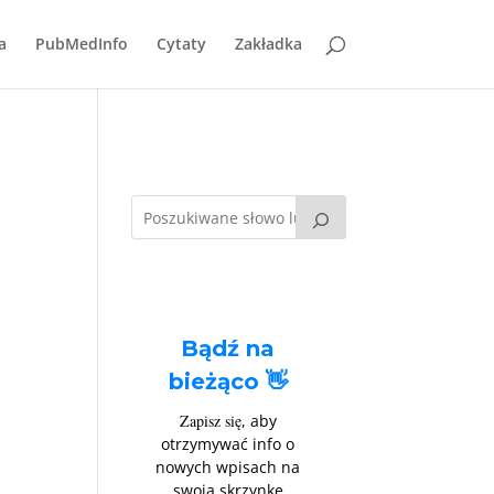
a
PubMedInfo
Cytaty
Zakładka
Bądź na
bieżąco 👋
Zapisz się
, aby
otrzymywać info o
nowych wpisach na
swoją skrzynkę