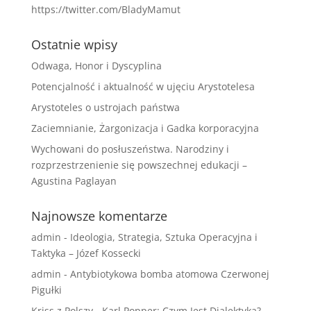
https://twitter.com/BladyMamut
Ostatnie wpisy
Odwaga, Honor i Dyscyplina
Potencjalność i aktualność w ujęciu Arystotelesa
Arystoteles o ustrojach państwa
Zaciemnianie, Żargonizacja i Gadka korporacyjna
Wychowani do posłuszeństwa. Narodziny i
rozprzestrzenienie się powszechnej edukacji –
Agustina Paglayan
Najnowsze komentarze
admin
-
Ideologia, Strategia, Sztuka Operacyjna i
Taktyka – Józef Kossecki
admin
-
Antybiotykowa bomba atomowa Czerwonej
Pigułki
Kriss z Polszy
-
Karl Popper: Czym Jest Dialektyka?