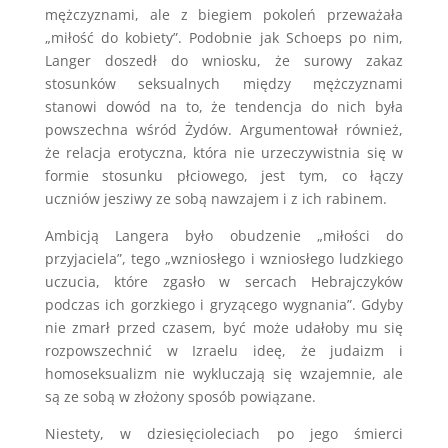
mężczyznami, ale z biegiem pokoleń przeważała
„miłość do kobiety”. Podobnie jak Schoeps po nim,
Langer doszedł do wniosku, że surowy zakaz
stosunków seksualnych między mężczyznami
stanowi dowód na to, że tendencja do nich była
powszechna wśród Żydów. Argumentował również,
że relacja erotyczna, która nie urzeczywistnia się w
formie stosunku płciowego, jest tym, co łączy
uczniów jesziwy ze sobą nawzajem i z ich rabinem.
Ambicją Langera było obudzenie „miłości do
przyjaciela”, tego „wzniosłego i wzniosłego ludzkiego
uczucia, które zgasło w sercach Hebrajczyków
podczas ich gorzkiego i gryzącego wygnania”. Gdyby
nie zmarł przed czasem, być może udałoby mu się
rozpowszechnić w Izraelu ideę, że judaizm i
homoseksualizm nie wykluczają się wzajemnie, ale
są ze sobą w złożony sposób powiązane.
Niestety, w dziesięcioleciach po jego śmierci