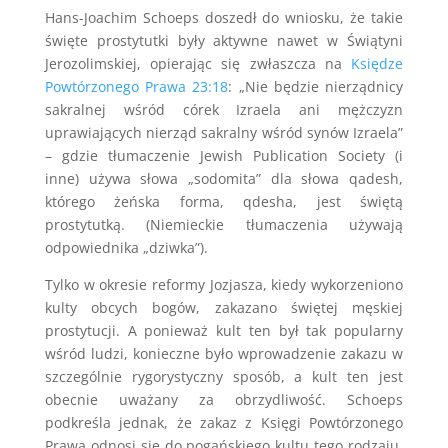
Hans-Joachim Schoeps doszedł do wniosku, że takie
święte prostytutki były aktywne nawet w Świątyni
Jerozolimskiej, opierając się zwłaszcza na
Księdze
Powtórzonego Prawa 23:18
: „Nie będzie nierządnicy
sakralnej wśród córek Izraela ani mężczyzn
uprawiających nierząd sakralny wśród synów Izraela”
– gdzie tłumaczenie Jewish Publication Society (i
inne) używa słowa „sodomita” dla słowa qadesh,
którego żeńska forma, qdesha, jest świętą
prostytutką. (Niemieckie tłumaczenia używają
odpowiednika „dziwka”).
Tylko w okresie reformy Jozjasza, kiedy wykorzeniono
kulty obcych bogów, zakazano świętej męskiej
prostytucji. A ponieważ kult ten był tak popularny
wśród ludzi, konieczne było wprowadzenie zakazu w
szczególnie rygorystyczny sposób, a kult ten jest
obecnie uważany za obrzydliwość. Schoeps
podkreśla jednak, że zakaz z Księgi Powtórzonego
Prawa odnosi się do pogańskiego kultu tego rodzaju,