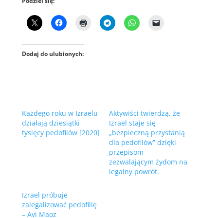
Podziel się:
Dodaj do ulubionych:
Każdego roku w Izraelu
Aktywiści twierdzą, że
działają dziesiątki
Izrael staje się
tysięcy pedofilów [2020]
„bezpieczną przystanią
dla pedofilów” dzięki
przepisom
zezwalającym żydom na
legalny powrót.
Izrael próbuje
zalegalizować pedofilię
– Avi Maoz