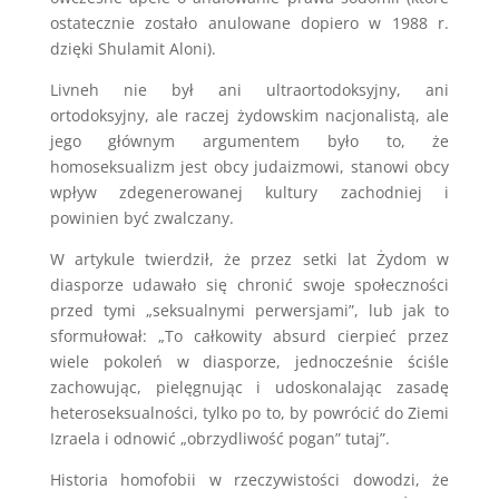
ostatecznie zostało anulowane dopiero w 1988 r.
dzięki Shulamit Aloni).
Livneh nie był ani ultraortodoksyjny, ani
ortodoksyjny, ale raczej żydowskim nacjonalistą, ale
jego głównym argumentem było to, że
homoseksualizm jest obcy judaizmowi, stanowi obcy
wpływ zdegenerowanej kultury zachodniej i
powinien być zwalczany.
W artykule twierdził, że przez setki lat Żydom w
diasporze udawało się chronić swoje społeczności
przed tymi „seksualnymi perwersjami”, lub jak to
sformułował: „To całkowity absurd cierpieć przez
wiele pokoleń w diasporze, jednocześnie ściśle
zachowując, pielęgnując i udoskonalając zasadę
heteroseksualności, tylko po to, by powrócić do Ziemi
Izraela i odnowić „obrzydliwość pogan” tutaj”.
Historia homofobii w rzeczywistości dowodzi, że