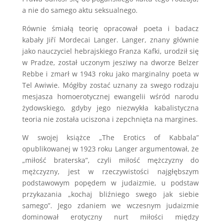
a nie do samego aktu seksualnego.
Równie śmiałą teorię opracował poeta i badacz
kabały Jiří Mordecai Langer. Langer, znany głównie
jako nauczyciel hebrajskiego Franza Kafki, urodził się
w Pradze, został uczonym jesziwy na dworze Belzer
Rebbe i zmarł w 1943 roku jako marginalny poeta w
Tel Awiwie. Mógłby zostać uznany za swego rodzaju
mesjasza homoerotycznej ewangelii wśród narodu
żydowskiego, gdyby jego niezwykła kabalistyczna
teoria nie została uciszona i zepchnięta na margines.
W swojej książce „The Erotics of Kabbala”
opublikowanej w 1923 roku Langer argumentował, że
„miłość braterska”, czyli miłość mężczyzny do
mężczyzny, jest w rzeczywistości najgłębszym
podstawowym popędem w judaizmie, u podstaw
przykazania „kochaj bliźniego swego jak siebie
samego”. Jego zdaniem we wczesnym judaizmie
dominował erotyczny nurt miłości między