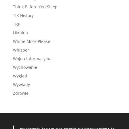
Think Before You Sleep
TIK History
TRP
Ukraina
Whine More Please
Whisper
Wojna Informacyjna
Wychowanie
Wygląd
Wywiady
Zdrowie
„Nie oczekuję, że się ze mną zgodzisz. Nie oczekuję nawet, że