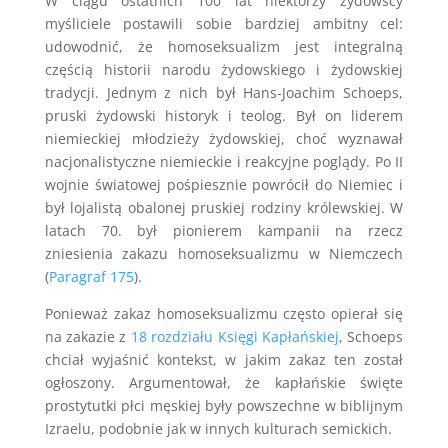
W ciągu ostatnich 100 lat niektórzy żydowscy
myśliciele postawili sobie bardziej ambitny cel:
udowodnić, że homoseksualizm jest integralną
częścią historii narodu żydowskiego i żydowskiej
tradycji. Jednym z nich był Hans-Joachim Schoeps,
pruski żydowski historyk i teolog. Był on liderem
niemieckiej młodzieży żydowskiej, choć wyznawał
nacjonalistyczne niemieckie i reakcyjne poglądy. Po II
wojnie światowej pośpiesznie powrócił do Niemiec i
był lojalistą obalonej pruskiej rodziny królewskiej. W
latach 70. był pionierem kampanii na rzecz
zniesienia zakazu homoseksualizmu w Niemczech
(
Paragraf 175
).
Ponieważ zakaz homoseksualizmu często opierał się
na zakazie z
18 rozdziału Księgi Kapłańskiej
, Schoeps
chciał wyjaśnić kontekst, w jakim zakaz ten został
ogłoszony. Argumentował, że kapłańskie święte
prostytutki płci męskiej były powszechne w biblijnym
Izraelu, podobnie jak w innych kulturach semickich.