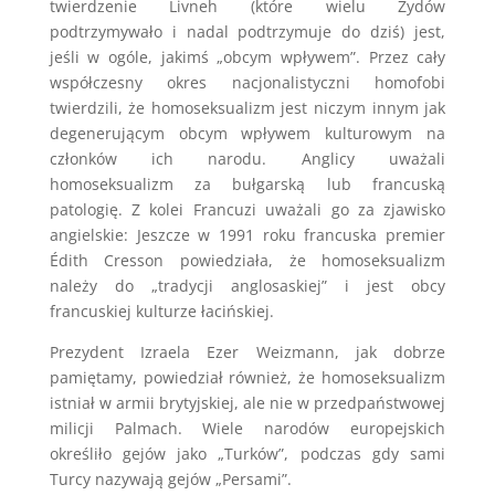
twierdzenie Livneh (które wielu Żydów
podtrzymywało i nadal podtrzymuje do dziś) jest,
jeśli w ogóle, jakimś „obcym wpływem”. Przez cały
współczesny okres nacjonalistyczni homofobi
twierdzili, że homoseksualizm jest niczym innym jak
degenerującym obcym wpływem kulturowym na
członków ich narodu. Anglicy uważali
homoseksualizm za bułgarską lub francuską
patologię. Z kolei Francuzi uważali go za zjawisko
angielskie: Jeszcze w 1991 roku francuska premier
Édith Cresson powiedziała, że homoseksualizm
należy do „tradycji anglosaskiej” i jest obcy
francuskiej kulturze łacińskiej.
Prezydent Izraela Ezer Weizmann, jak dobrze
pamiętamy, powiedział również, że homoseksualizm
istniał w armii brytyjskiej, ale nie w przedpaństwowej
milicji Palmach. Wiele narodów europejskich
określiło gejów jako „Turków”, podczas gdy sami
Turcy nazywają gejów „Persami”.