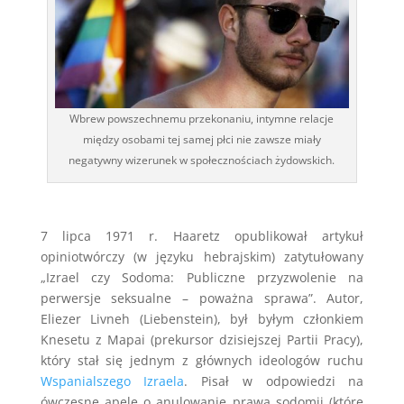
Wbrew powszechnemu przekonaniu, intymne relacje
między osobami tej samej płci nie zawsze miały
negatywny wizerunek w społecznościach żydowskich.
7 lipca 1971 r. Haaretz opublikował artykuł
opiniotwórczy (w języku hebrajskim) zatytułowany
„Izrael czy Sodoma: Publiczne przyzwolenie na
perwersje seksualne – poważna sprawa”. Autor,
Eliezer Livneh (Liebenstein), był byłym członkiem
Knesetu z Mapai (prekursor dzisiejszej Partii Pracy),
który stał się jednym z głównych ideologów ruchu
Wspanialszego Izraela
. Pisał w odpowiedzi na
ówczesne apele o anulowanie prawa sodomii (które