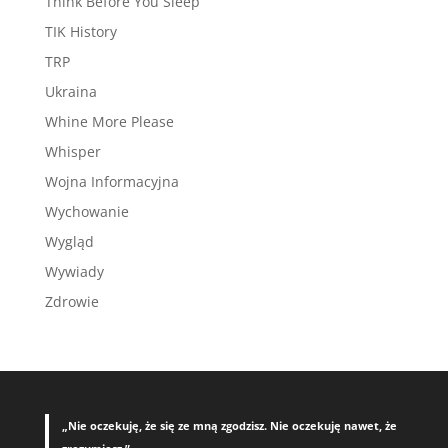
Think Before You Sleep
TIK History
TRP
Ukraina
Whine More Please
Whisper
Wojna Informacyjna
Wychowanie
Wygląd
Wywiady
Zdrowie
„Nie oczekuję, że się ze mną zgodzisz. Nie oczekuję nawet, że