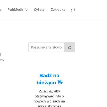
a
PubMedInfo
Cytaty
Zakładka
l
wym
Bądź na
bieżąco 👋
Zapisz się
, aby
otrzymywać info o
nowych wpisach na
swoją skrzynkę