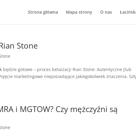
Strona główna
Mapa strony
O nas
Łacińsk
Rian Stone
Stone
 będzie gotowe – proces betaizacji Rian Stone: Autentyczne [lub
Pojęcie marketingowe nieposiadające jakiegokolwiek znaczenia. Gd
 MRA i MGTOW? Czy mężczyźni są
Stone