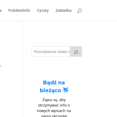
a
PubMedInfo
Cytaty
Zakładka
y
Bądź na
bieżąco 👋
Zapisz się
, aby
otrzymywać info o
nowych wpisach na
swoją skrzynkę