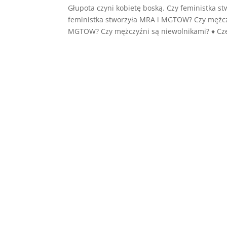
Głupota czyni kobietę boską. Czy feministka s
feministka stworzyła MRA i MGTOW? Czy mężczy
MGTOW? Czy mężczyźni są niewolnikami? ♦ Częś