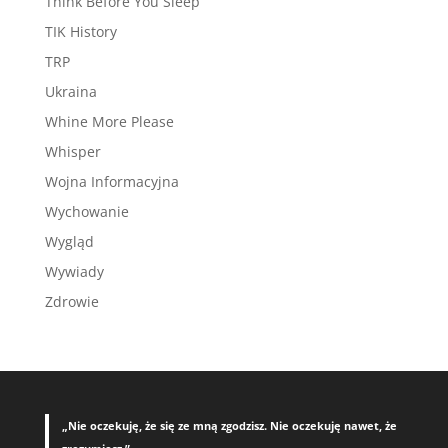
Think Before You Sleep
TIK History
TRP
Ukraina
Whine More Please
Whisper
Wojna Informacyjna
Wychowanie
Wygląd
Wywiady
Zdrowie
„Nie oczekuję, że się ze mną zgodzisz. Nie oczekuję nawet, że